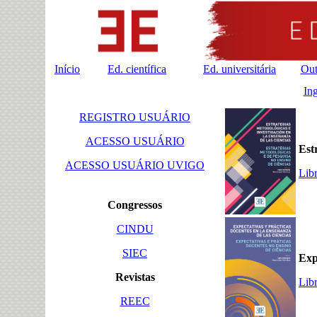
Início
Ed. científica
Ed. universitária
Out
Ing
REGISTRO USUÁRIO
ACESSO USUÁRIO
Est
ACESSO USUÁRIO UVIGO
Lib
Congressos
CINDU
SIEC
Exp
Revistas
Lib
REEC