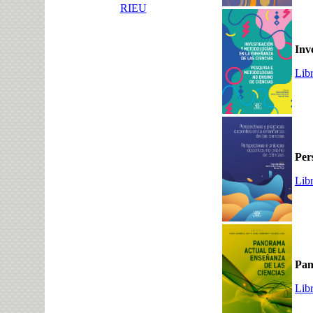
RIEU
Inv
Lib
Per
Lib
Pan
Lib