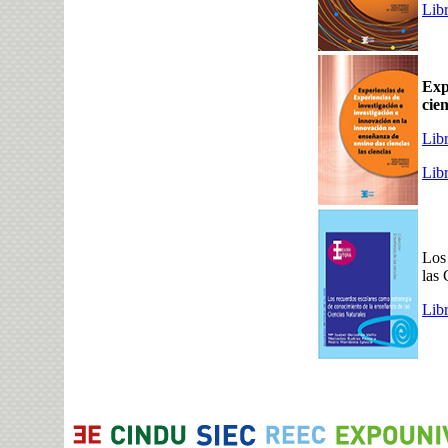
Lib
Exp
cien
Lib
Lib
Los
las 
Lib